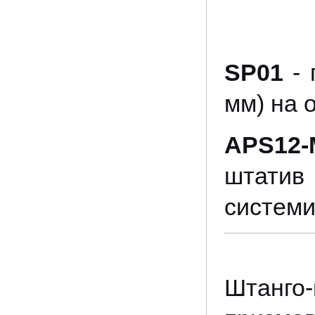
SP01
- 
мм) на 
APS12
штатив
системи
Штанг