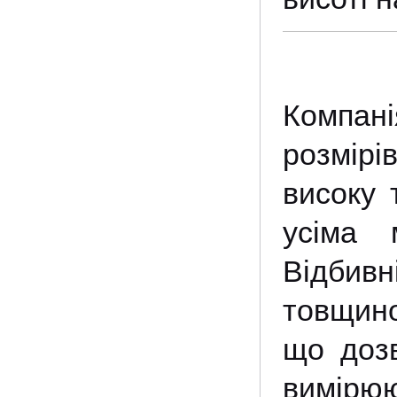
Компані
розмірі
високу 
усіма 
Відбив
товщино
що дозв
вимірю