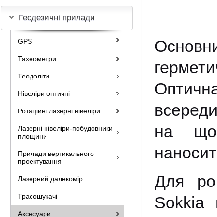
Геодезичні прилади
Основни
GPS
Тахеометри
гермет
Теодоліти
Оптичн
Нівеліри оптичні
всереди
Ротаційні лазерні нівеліри
на що 
Лазерні нівеліри-побудовники
площини
наносит
Прилади вертикального
проектування
Для ро
Лазерний далекомір
Трасошукачі
Sokkia 
Аксесуари