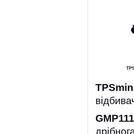
TPS
TPSmin
відбива
GMP11
дрібног