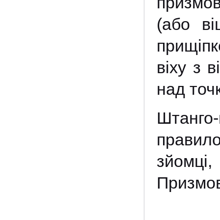
призмов
(або ві
прищіпк
віху з 
над точ
Штанго-
правило
зйомці
Призмов