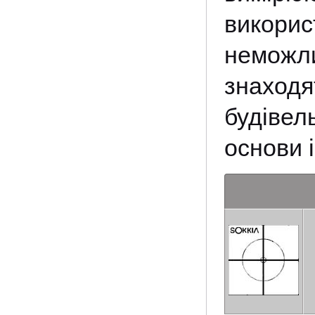
викори
неможл
знаход
будівел
основи і 