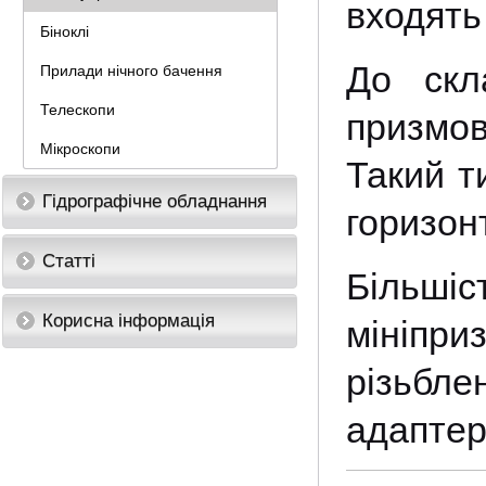
входять
Біноклі
До скл
Прилади нічного бачення
Телескопи
призмов
Мікроскопи
Такий т
Гідрографічне обладнання
горизонт
Статті
Більші
Корисна інформація
мініпри
різьбл
адаптер