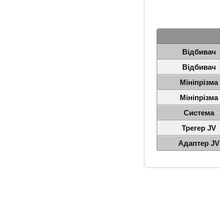
Відбивач
Відбивач
Мініпрізма
Мініпрізма
Система
Трегер JV
Адаптер JV