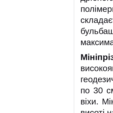
поліме
складає
бульба
максима
Мініп
високоя
геодези
по 30 с
віхи. М
висоті н