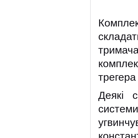
Компле
складат
тримач
комплек
трегера
Деякі 
систем
угвинчу
конста