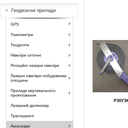
Геодезичні прилади
GPS
Тахеометри
Теодоліти
Нівеліри оптичні
Ротаційні лазерні нівеліри
Лазерні нівеліри-побудовники
площини
Прилади вертикального
проектування
Р30УЗ
Лазерний далекомір
Трасошукачі
Аксесуари