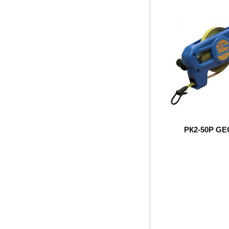
РК2-50Р G