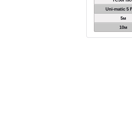
Uni-matic 5 
5м
10м