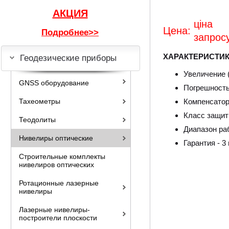
АКЦИЯ
цін
Цена:
Подробнее>>
запрос
ХАРАКТЕРИСТИК
Геодезические приборы
Увеличение (
GNSS оборудование
Погрешность 
Тахеометры
Компенсатор
Класс защиты
Теодолиты
Диапазон ра
Нивелиры оптические
Гарантия - 3
Строительные комплекты
нивелиров оптических
Ротационные лазерные
нивелиры
Лазерные нивелиры-
построители плоскости