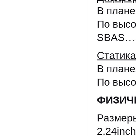
В пла
По вы
SBAS………
Статика
В пла
По вы
ФИЗИЧ
Размер
2.24inch