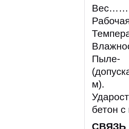
Вес………
Рабоча
Темпер
Влажно
Пыле- 
(допуск
м).
Ударос
бетон с
СВЯЗЬ