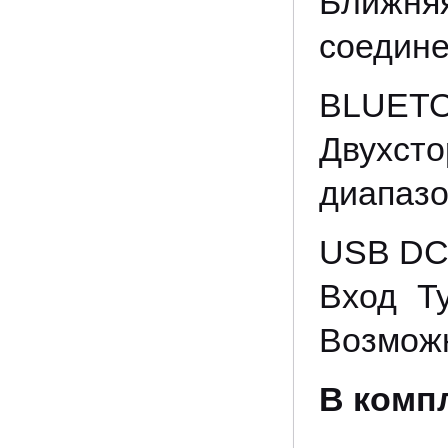
Ближня
соедине
BLUETO
Двухсто
диапазо
USB DC
Вход T
Возможн
В комп