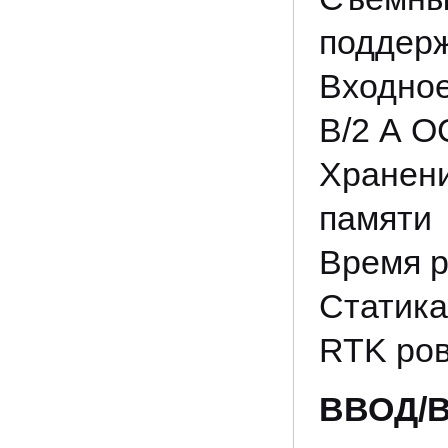
поддерж
Входное
В/2 А ОС
Хране
памяти
Время р
Статика
RTK ров
ВВОД/