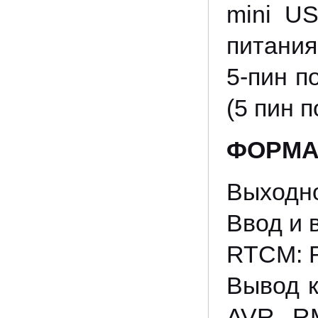
mini US
питания
5-пин п
(5 пин п
ФОРМА
Выходно
Ввод и
RTCM: RT
Вывод к
AVR, R