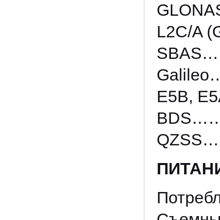
GLONA
L2C/A (
SBAS……
Galile
E5B, E5
BDS……
QZSS……
ПИТАН
Потреб
Съемный