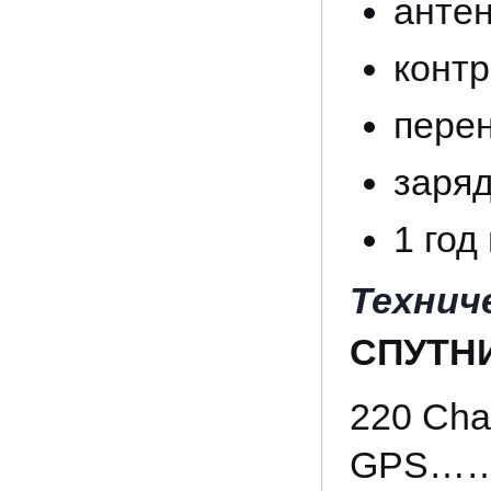
анте
конт
перен
заря
1 год
Технич
СПУТН
220 Cha
GPS………