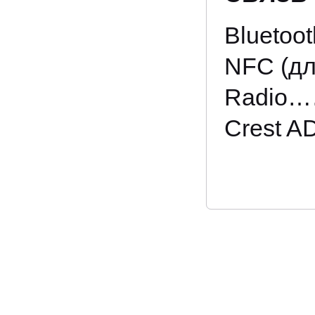
Bluetoot
NFC (дл
Radio……
Crest A