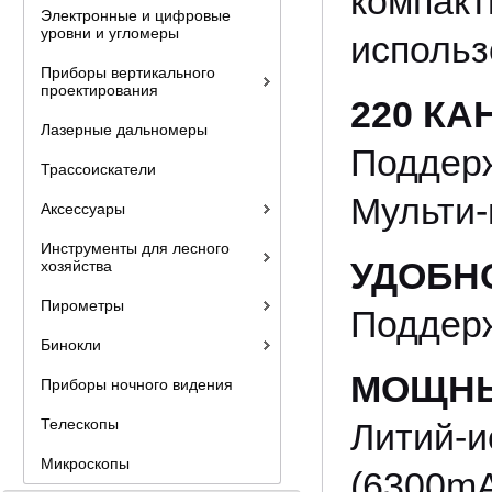
компа
Электронные и цифровые
уровни и угломеры
использ
Приборы вертикального
проектирования
220 К
Лазерные дальномеры
Поддер
Трассоискатели
Мульти-
Аксессуары
Инструменты для лесного
УДОБН
хозяйства
Пирометры
Поддерж
Бинокли
МОЩНЫ
Приборы ночного видения
Телескопы
Литий-
Микроскопы
(6300mA