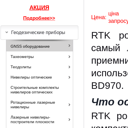
АКЦИЯ
цін
Цена:
Подробнее>>
запрос
Геодезические приборы
RTK ро
самый 
GNSS оборудование
Тахеометры
прие
Теодолиты
исполь
Нивелиры оптические
BD970.
Строительные комплекты
нивелиров оптических
Что ос
Ротационные лазерные
нивелиры
RTK ро
Лазерные нивелиры-
построители плоскости